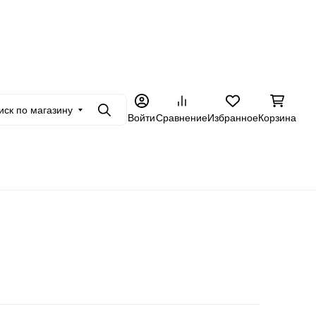
+7 962 228-23-89
в
Оптовикам
Еще
иск по магазину
Поиск
Войти
Сравнение
Избранное
Корзина