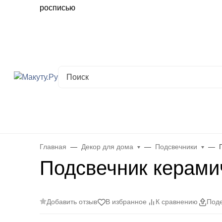
Хабаровск
✖
Хабаровск ваш город?
Да
Выбрать другой город
Каталог
Все товары
Новинки
Скидки
Telegram-кана
Главная
Декор для дома
Подсвечники
Подсвечник керами
Добавить отзыв
В избранное
К сравнению
Поде