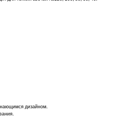
минающимся дизайном.
вания.