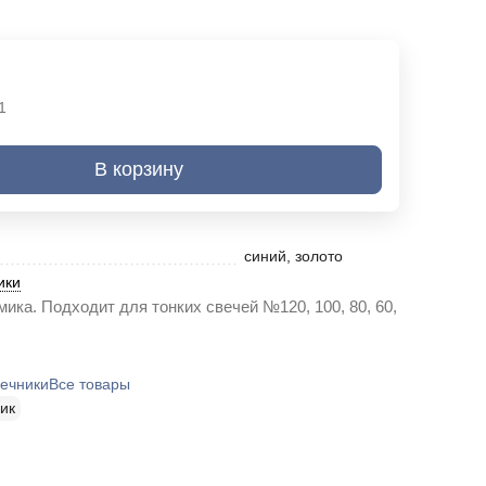
1
В корзину
синий
,
золото
ики
ика. Подходит для тонких свечей №120, 100, 80, 60,
ечники
Все товары
ик