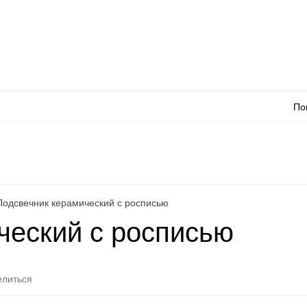
Оплата
Доставка
Акции
Как сделать заказ
Контакты
Каталог товаро
По
л
WhatsApp
Еще
Подсвечник керамический с росписью
ческий с росписью
литься