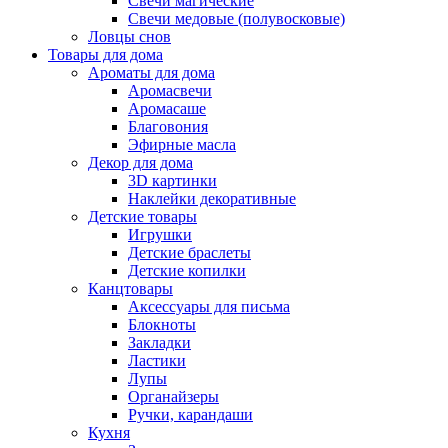
Свечи магические
Свечи медовые (полувосковые)
Ловцы снов
Товары для дома
Ароматы для дома
Аромасвечи
Аромасаше
Благовония
Эфирные масла
Декор для дома
3D картинки
Наклейки декоративные
Детские товары
Игрушки
Детские браслеты
Детские копилки
Канцтовары
Аксессуары для письма
Блокноты
Закладки
Ластики
Лупы
Органайзеры
Ручки, карандаши
Кухня