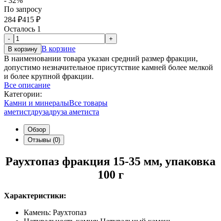
- 32%
По запросу
284
₽
415
₽
Осталось 1
-
+
В корзине
В корзину
В наименовании товара указан средний размер фракции,
допустимо незначительное присутствие камней более мелкой
и более крупной фракции.
Все описание
Категории:
Камни и минералы
Все товары
аметист
друза
друза аметиста
Обзор
Отзывы (0)
Раухтопаз фракция 15-35 мм, упаковка
100 г
Характеристики:
Камень: Раухтопаз