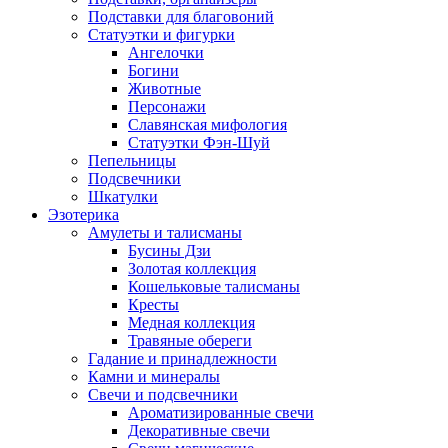
Подставки для благовоний
Статуэтки и фигурки
Ангелочки
Богини
Животные
Персонажи
Славянская мифология
Статуэтки Фэн-Шуй
Пепельницы
Подсвечники
Шкатулки
Эзотерика
Амулеты и талисманы
Бусины Дзи
Золотая коллекция
Кошельковые талисманы
Кресты
Медная коллекция
Травяные обереги
Гадание и принадлежности
Камни и минералы
Свечи и подсвечники
Ароматизированные свечи
Декоративные свечи