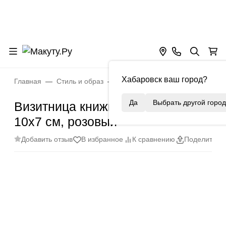
Хабаровск ваш город?
Главная
Стиль и образ
Визитницы и кардхолдеры
В
Да
Выбрать другой город
Визитница книжка на 24 карты,
10x7 см, розовый
Добавить отзыв
В избранное
К сравнению
Поделиться