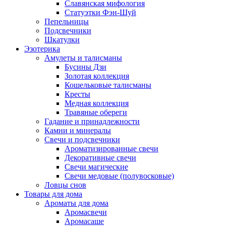
Славянская мифология
Статуэтки Фэн-Шуй
Пепельницы
Подсвечники
Шкатулки
Эзотерика
Амулеты и талисманы
Бусины Дзи
Золотая коллекция
Кошельковые талисманы
Кресты
Медная коллекция
Травяные обереги
Гадание и принадлежности
Камни и минералы
Свечи и подсвечники
Ароматизированные свечи
Декоративные свечи
Свечи магические
Свечи медовые (полувосковые)
Ловцы снов
Товары для дома
Ароматы для дома
Аромасвечи
Аромасаше