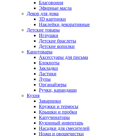
Благовония
Эфирные масла
Декор для дома
3D картинки
Наклейки декоративные
Детские товары
Игрушки
Детские браслеты
Детские копилки
Канцтовары
Аксессуары для письма
Блокноты
Закладки
Ластики
Лупы
Органайзеры
Ручки, карандаши
Кухня
Заварники
Кружки и термосы
Крышки и пробки
Капучинаторы
Кухонный инвентарь
Насадки для смесителей
Ножи и овощечистки