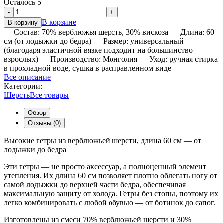
Осталось 5
-
+
В корзине
В корзину
— Состав: 70% верблюжья шерсть, 30% вискоза — Длина: 60
см (от лодыжки до бедра) — Размер: универсальный
(благодаря эластичной вязке подходит на большинство
взрослых) — Производство: Монголия — Уход: ручная стирка
в прохладной воде, сушка в расправленном виде
Все описание
Категории:
Шерсть
Все товары
Обзор
Отзывы (0)
Высокие гетры из верблюжьей шерсти, длина 60 см — от
лодыжки до бедра
Эти гетры — не просто аксессуар, а полноценный элемент
утепления. Их длина 60 см позволяет плотно облегать ногу от
самой лодыжки до верхней части бедра, обеспечивая
максимальную защиту от холода. Гетры без стопы, поэтому их
легко комбинировать с любой обувью — от ботинок до сапог.
Изготовлены из смеси 70% верблюжьей шерсти и 30%