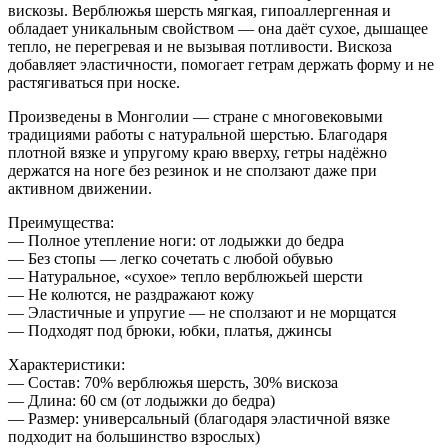
вискозы. Верблюжья шерсть мягкая, гипоаллергенная и
обладает уникальным свойством — она даёт сухое, дышащее
тепло, не перегревая и не вызывая потливости. Вискоза
добавляет эластичности, помогает гетрам держать форму и не
растягиваться при носке.
Произведены в Монголии — стране с многовековыми
традициями работы с натуральной шерстью. Благодаря
плотной вязке и упругому краю вверху, гетры надёжно
держатся на ноге без резинок и не сползают даже при
активном движении.
Преимущества:
— Полное утепление ноги: от лодыжки до бедра
— Без стопы — легко сочетать с любой обувью
— Натуральное, «сухое» тепло верблюжьей шерсти
— Не колются, не раздражают кожу
— Эластичные и упругие — не сползают и не морщатся
— Подходят под брюки, юбки, платья, джинсы
Характеристики:
— Состав: 70% верблюжья шерсть, 30% вискоза
— Длина: 60 см (от лодыжки до бедра)
— Размер: универсальный (благодаря эластичной вязке
подходит на большинство взрослых)