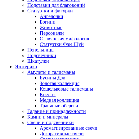
Подставки для благовоний
Статуэтки и фигурки
Ангелочки
Богини
Животные
Персонажи
Славянская мифология
Статуэтки Фэн-Шуй
Пепельницы
Подсвечники
Шкатулки
Эзотерика
Амулеты и талисманы
Бусины Дзи
Золотая коллекция
Кошельковые талисманы
Кресты
Медная коллекция
Травяные обереги
Гадание и принадлежности
Камни и минералы
Свечи и подсвечники
Ароматизированные свечи
Декоративные свечи