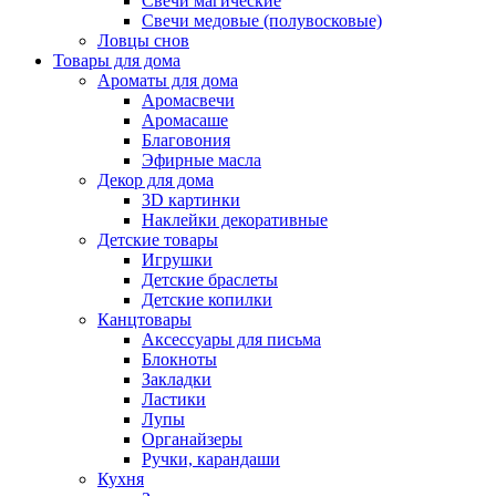
Свечи магические
Свечи медовые (полувосковые)
Ловцы снов
Товары для дома
Ароматы для дома
Аромасвечи
Аромасаше
Благовония
Эфирные масла
Декор для дома
3D картинки
Наклейки декоративные
Детские товары
Игрушки
Детские браслеты
Детские копилки
Канцтовары
Аксессуары для письма
Блокноты
Закладки
Ластики
Лупы
Органайзеры
Ручки, карандаши
Кухня