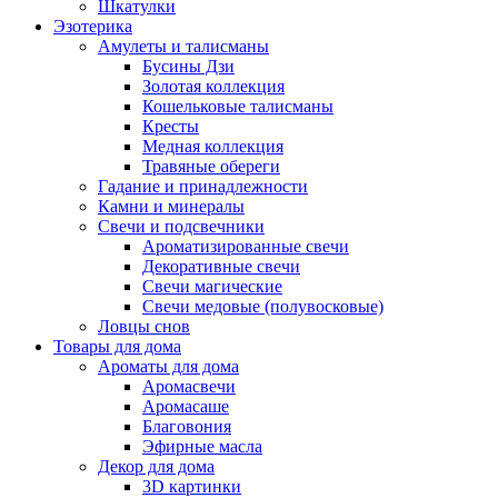
Шкатулки
Эзотерика
Амулеты и талисманы
Бусины Дзи
Золотая коллекция
Кошельковые талисманы
Кресты
Медная коллекция
Травяные обереги
Гадание и принадлежности
Камни и минералы
Свечи и подсвечники
Ароматизированные свечи
Декоративные свечи
Свечи магические
Свечи медовые (полувосковые)
Ловцы снов
Товары для дома
Ароматы для дома
Аромасвечи
Аромасаше
Благовония
Эфирные масла
Декор для дома
3D картинки