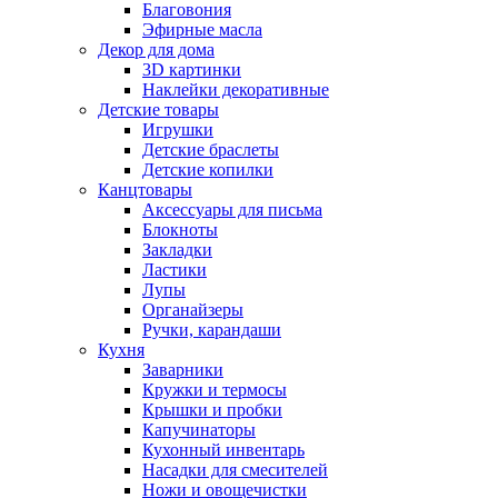
Благовония
Эфирные масла
Декор для дома
3D картинки
Наклейки декоративные
Детские товары
Игрушки
Детские браслеты
Детские копилки
Канцтовары
Аксессуары для письма
Блокноты
Закладки
Ластики
Лупы
Органайзеры
Ручки, карандаши
Кухня
Заварники
Кружки и термосы
Крышки и пробки
Капучинаторы
Кухонный инвентарь
Насадки для смесителей
Ножи и овощечистки