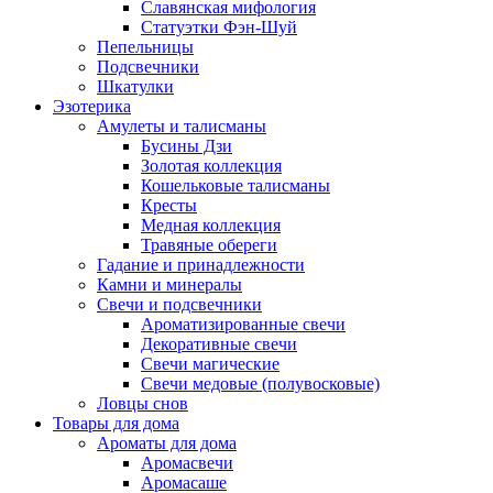
Славянская мифология
Статуэтки Фэн-Шуй
Пепельницы
Подсвечники
Шкатулки
Эзотерика
Амулеты и талисманы
Бусины Дзи
Золотая коллекция
Кошельковые талисманы
Кресты
Медная коллекция
Травяные обереги
Гадание и принадлежности
Камни и минералы
Свечи и подсвечники
Ароматизированные свечи
Декоративные свечи
Свечи магические
Свечи медовые (полувосковые)
Ловцы снов
Товары для дома
Ароматы для дома
Аромасвечи
Аромасаше