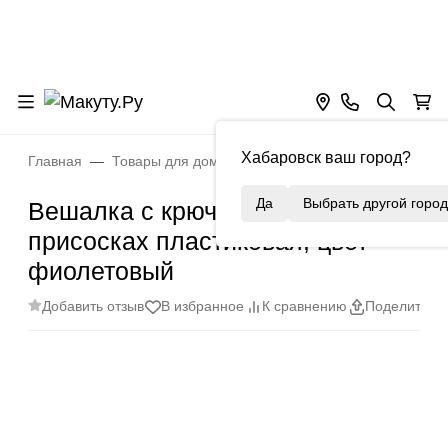
Хабаровск ваш город?
Главная
Товары для дома
Уборка и организация прост
Да
Выбрать другой город
Вешалка с крючками на
присосках пластиковая, цвет
фиолетовый
Добавить отзыв
В избранное
К сравнению
Поделиться