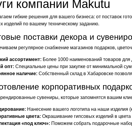
уги компании Makutu
гаем гибкие решения для вашего бизнеса: от поставок гото
х изделий по вашему техническому заданию.
товые поставки декора и сувенир
чиваем регулярное снабжение магазинов подарков, цветоч
кий ассортимент:
Более 1000 наименований товаров для д
й опт:
Специальные цены при закупке от минимальной су
янное наличие:
Собственный склад в Хабаровске позволяе
готовление корпоративных подарк
рендированные сувениры, которые запомнятся вашим клие
дирование:
Нанесение вашего логотипа на наши изделия (к
оративные цвета:
Окрашивание гипсовых изделий в цвета
ектация «под ключ»:
Поможем собрать подарочные наборы