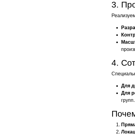
3. Пр
Реализуем
Разра
Контр
Масш
произ
4. Со
Специальн
Для д
Для р
групп.
Почем
Пряма
Локац