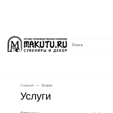
Хабаровск
✖
Хабаровск ваш город?
Да
Выбрать другой город
Каталог
Все товары
Новинки
Скидки
Telegram-кана
Главная
Услуги
Услуги