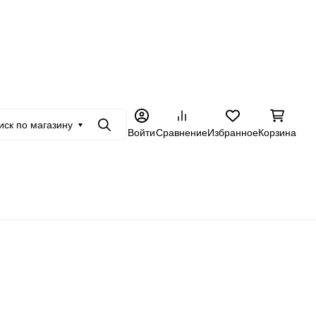
+7 962 228-23-89
в
Оптовикам
Еще
иск по магазину
Поиск
Войти
Сравнение
Избранное
Корзина