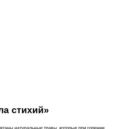
ла стихий»
ятаны натуральные травы, которые при горении