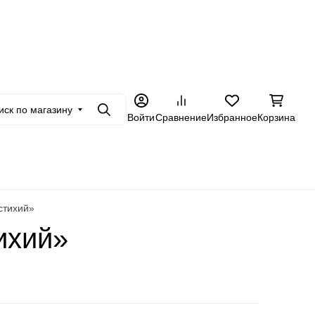
+7 962 228-23-89
товикам
Еще
иск по магазину
Поиск
Войти
Сравнение
Избранное
Корзина
стихий»
ихий»