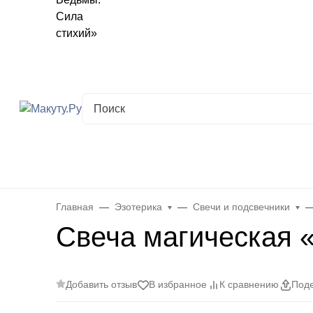
Хабаровск
✖
Хабаровск ваш город?
Да
Выбрать другой город
Каталог
Все товары
Новинки
Скидки
Telegram-кана
Главная
Эзотерика
Свечи и подсвечники
Свеча магическая 
Добавить отзыв
В избранное
К сравнению
Поде