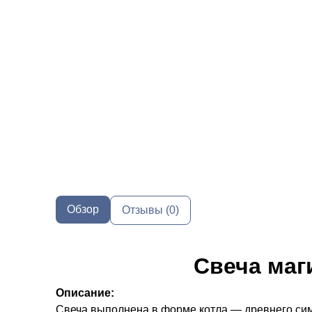
Обзор
Отзывы (0)
Свеча маг
Описание:
Свеча выполнена в форме котла — древнего сим