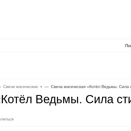
Оплата
Доставка
Акции
Как сделать заказ
Контакты
Каталог товаров
Оп
По
л
WhatsApp
Еще
Свечи магические
Свеча магическая «Котёл Ведьмы. Сила 
«Котёл Ведьмы. Сила ст
литься