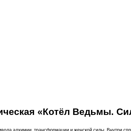
ическая «Котёл Ведьмы. Си
вола алхимии, трансформации и женской силы. Внутри спр