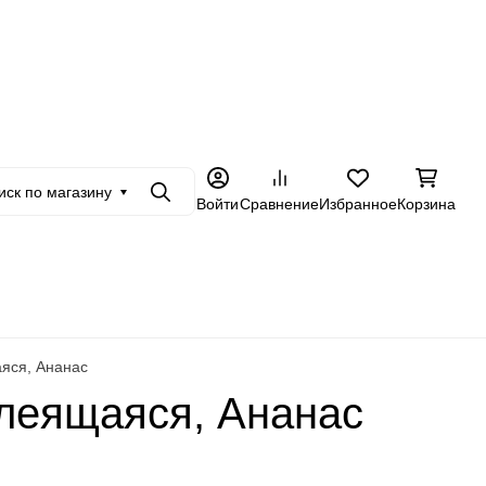
+7 962 228-23-89
в
Оптовикам
Еще
иск по магазину
Поиск
Войти
Сравнение
Избранное
Корзина
яся, Ананас
клеящаяся, Ананас