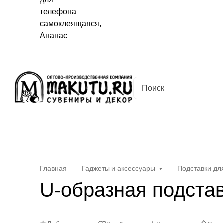
Хабаровск
✖
Хабаровск ваш город?
Да
Выбрать другой город
Каталог
Все товары
Новинки
Скидки
Telegram-кана
Главная
Гаджеты и аксессуары
Подставки дл
U-образная подста