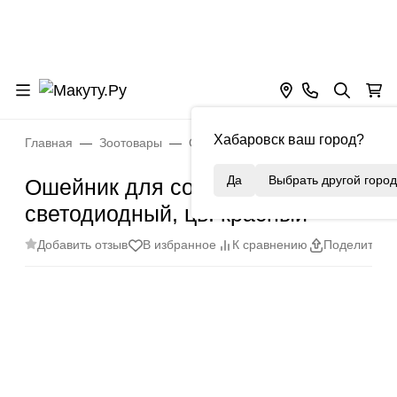
Хабаровск ваш город?
Главная
Зоотовары
Ошейники
Ошейник для собак 
Да
Выбрать другой город
Ошейник для собак светящийся
светодиодный, цв. красный
Добавить отзыв
В избранное
К сравнению
Поделиться