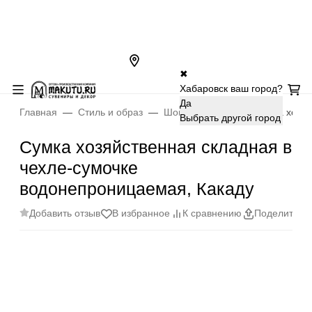
✖
Хабаровск ваш город?
Да
Главная
Стиль и образ
Шоперы, сумки
Сумка хозяй
Выбрать другой город
Сумка хозяйственная складная в
чехле-сумочке
водонепроницаемая, Какаду
Добавить отзыв
В избранное
К сравнению
Поделиться