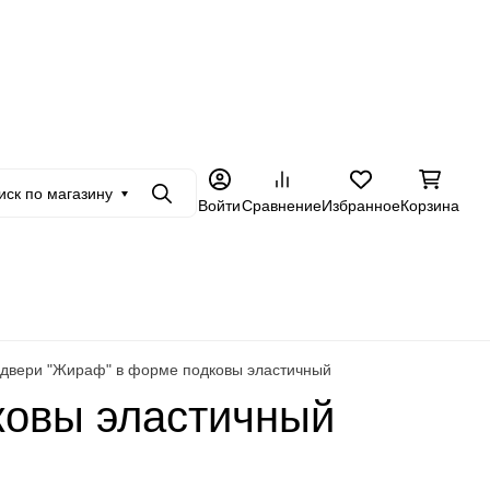
+7 962 228-23-89
в
Оптовикам
Еще
иск по магазину
Поиск
Войти
Сравнение
Избранное
Корзина
 двери "Жираф" в форме подковы эластичный
ковы эластичный