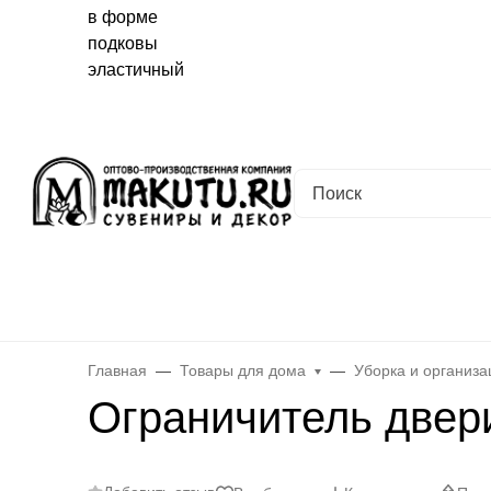
Хабаровск
✖
Хабаровск ваш город?
Да
Выбрать другой город
Каталог
Все товары
Новинки
Скидки
Telegram-кана
Главная
Товары для дома
Уборка и организа
Ограничитель двер