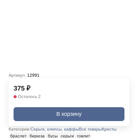
Артикул:
12991
375
₽
Осталось 2
В корзину
Категории:
Серьги, клипсы, каффы
Все товары
Кресты
браслет
бирюза
бусы
серьги
говлит