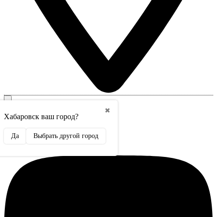
Контакты
✖
Хабаровск ваш город?
+7 962 228-23-89
WhatsApp, Max, Telegram
Да
Выбрать другой город