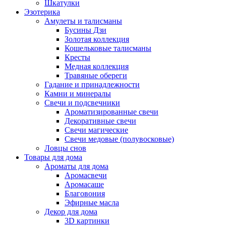
Шкатулки
Эзотерика
Амулеты и талисманы
Бусины Дзи
Золотая коллекция
Кошельковые талисманы
Кресты
Медная коллекция
Травяные обереги
Гадание и принадлежности
Камни и минералы
Свечи и подсвечники
Ароматизированные свечи
Декоративные свечи
Свечи магические
Свечи медовые (полувосковые)
Ловцы снов
Товары для дома
Ароматы для дома
Аромасвечи
Аромасаше
Благовония
Эфирные масла
Декор для дома
3D картинки