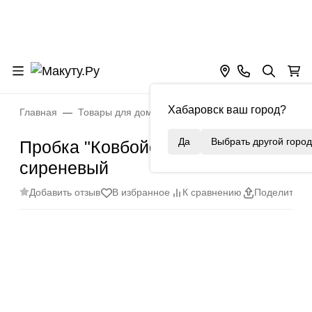
Хабаровск ваш город?
Главная
Товары для дома
Кухня
Крышки и пробки
Да
Выбрать другой город
Пробка "Ковбойская шляпа", цв.
сиреневый
Добавить отзыв
В избранное
К сравнению
Поделиться