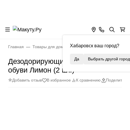
Хабаровск ваш город?
Главная
Товары для дома
Уборка и организация прост
Да
Выбрать другой город
Дезодорирующие рожки для
обуви Лимон (2 шт.)
Добавить отзыв
В избранное
К сравнению
Поделиться