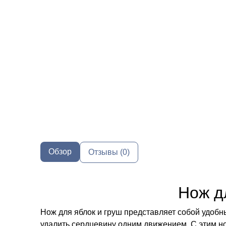
Обзор
Отзывы (0)
Нож д
Нож для яблок и груш представляет собой удобн
удалить сердцевину одним движением. С этим н