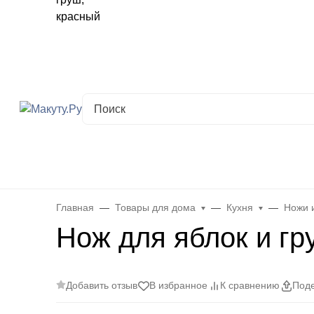
Хабаровск
✖
Хабаровск ваш город?
Да
Выбрать другой город
Каталог
Все товары
Новинки
Скидки
Telegram-кана
Главная
Товары для дома
Кухня
Ножи 
Нож для яблок и гр
Добавить отзыв
В избранное
К сравнению
Поде