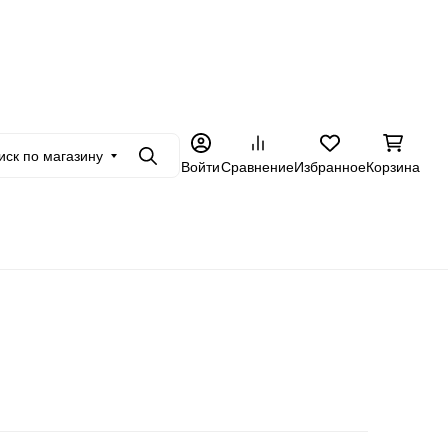
+7 962 228-23-89
товикам
Еще
иск по магазину
Поиск
Войти
Сравнение
Избранное
Корзина