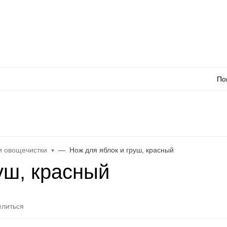
Оплата
Доставка
Акции
Как сделать заказ
Контакты
Каталог товаров
Оп
По
л
WhatsApp
Еще
и овощечистки
Нож для яблок и груш, красный
уш, красный
литься