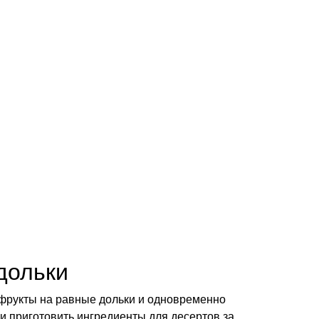
дольки
ь фрукты на равные дольки и одновременно
и приготовить ингредиенты для десертов за