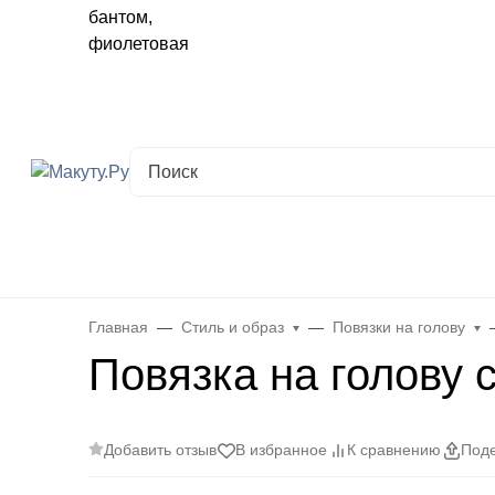
Хабаровск
✖
Хабаровск ваш город?
Да
Выбрать другой город
Каталог
Все товары
Новинки
Скидки
Telegram-кана
Главная
Стиль и образ
Повязки на голову
Повязка на голову 
Добавить отзыв
В избранное
К сравнению
Поде