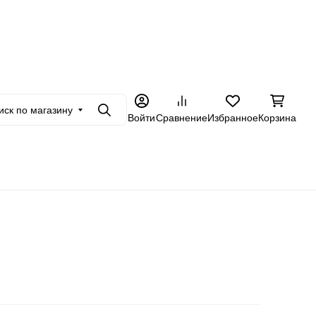
+7 962 228-23-89
товикам
Еще
иск по магазину
Поиск
Войти
Сравнение
Избранное
Корзина