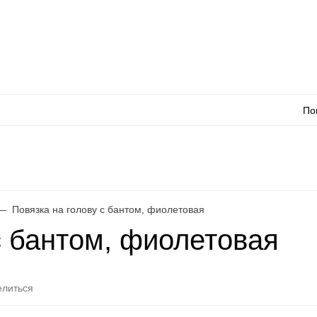
Оплата
Доставка
Акции
Как сделать заказ
Контакты
Каталог товаров
Оп
По
л
WhatsApp
Еще
Повязка на голову с бантом, фиолетовая
с бантом, фиолетовая
литься