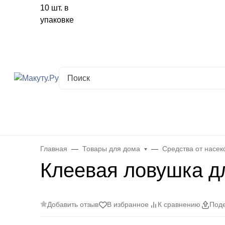
Хабаровск
✖
Хабаровск ваш город?
Да
Выбрать другой город
Каталог
Все товары
Новинки
Скидки
Telegram-кана
Главная
Товары для дома
Средства от насе
Клеевая ловушка дл
Добавить отзыв
В избранное
К сравнению
Поде