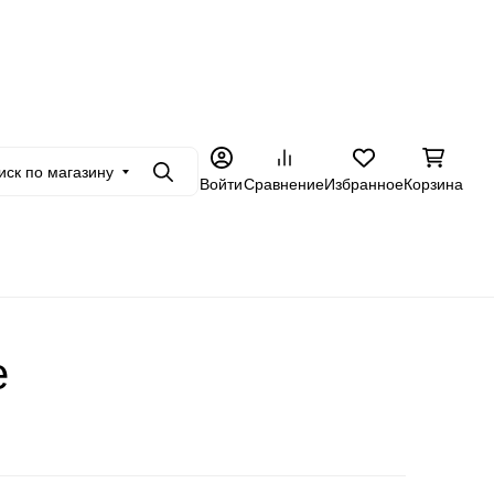
+7 962 228-23-89
в
Оптовикам
Еще
иск по магазину
Поиск
Войти
Сравнение
Избранное
Корзина
е