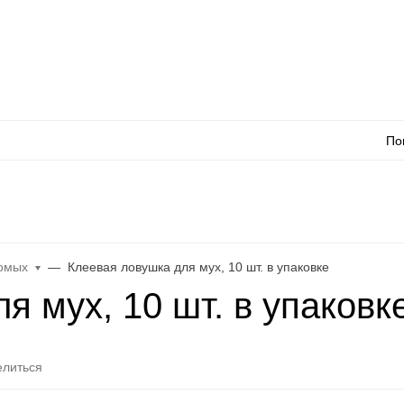
Оплата
Доставка
Акции
Как сделать заказ
Контакты
Каталог товаро
По
л
WhatsApp
Еще
комых
Клеевая ловушка для мух, 10 шт. в упаковке
я мух, 10 шт. в упаковк
литься