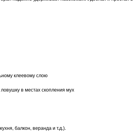
ьному клеевому слою
 ловушку в местах скопления мух
ухня, балкон, веранда и т.д.).