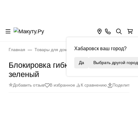
Хабаровск ваш город?
Главная
Товары для дома
Уборка и организация прост
Да
Выбрать другой город
Блокировка гибкая пластиковая,
зеленый
Добавить отзыв
В избранное
К сравнению
Поделиться