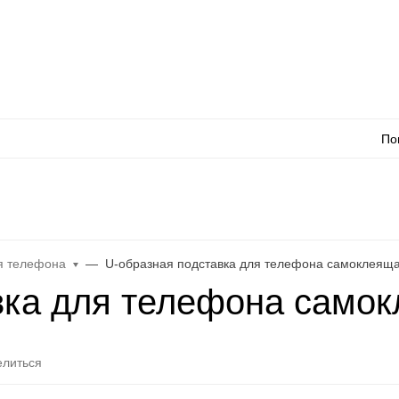
Оплата
Доставка
Акции
Как сделать заказ
Контакты
Каталог товаров
Оп
По
л
WhatsApp
Еще
я телефона
U-образная подставка для телефона самоклеяща
вка для телефона самок
литься