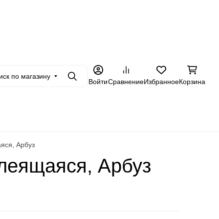
+7 962 228-23-89
товикам
Еще
иск по магазину
Поиск
Войти
Сравнение
Избранное
Корзина
яся, Арбуз
леящаяся, Арбуз