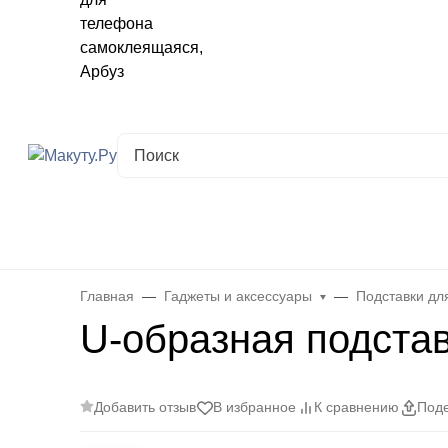
Хабаровск
✖
Хабаровск ваш город?
Да
Выбрать другой город
Каталог
Все товары
Новинки
Скидки
Telegram-кана
Главная
Гаджеты и аксессуары
Подставки дл
U-образная подста
Добавить отзыв
В избранное
К сравнению
Поде