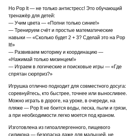
Но Pop It — не только антистресс! Это
обучающий
тренажёр
для детей:
— Учим
цвета
— «Попни только синие!»
— Тренируем
счёт и простые математические
навыки
— «Сколько будет 2 + 3? Сделай это на Pop
It!»
— Развиваем
моторику и координацию
—
«Нажимай только мизинцем!»
— Играем в
логические и поисковые игры
— «Где
спрятан сюрприз?»
Игрушка отлично подходит для
совместного досуга
:
соревнуйтесь, кто быстрее, точнее или выносливее.
Можно играть в дороге, на уроке, в очереди, на
пляже — Pop It
не боится воды, песка, пыли и грязи
,
а при необходимости легко моется под краном.
Изготовлена из
гипоаллергенного, пищевого
силикона
— безопасна даже для малышей, не