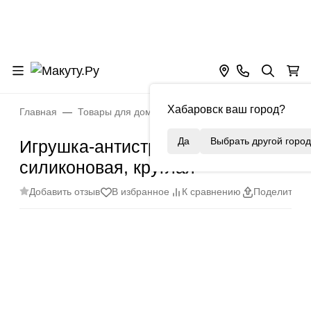
Хабаровск ваш город?
Главная
Товары для дома
Детские товары
Игрушки
Да
Выбрать другой город
Игрушка-антистресс Pop it,
силиконовая, круглая
Добавить отзыв
В избранное
К сравнению
Поделиться