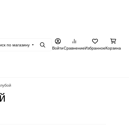
+7 962 228-23-89
в
Оптовикам
Еще
иск по магазину
Поиск
Войти
Сравнение
Избранное
Корзина
олубой
й