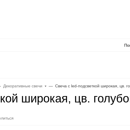
Оплата
Доставка
Акции
Как сделать заказ
Контакты
Каталог товаро
По
л
WhatsApp
Еще
Декоративные свечи
Свеча с led-подсветкой широкая, цв. г
ткой широкая, цв. голубо
литься