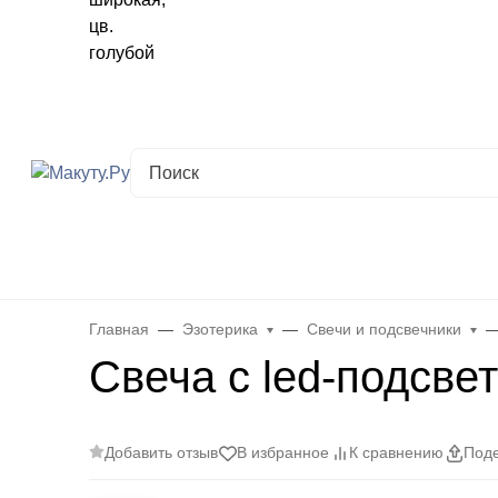
Хабаровск
✖
Хабаровск ваш город?
Да
Выбрать другой город
Каталог
Все товары
Новинки
Скидки
Telegram-кана
Главная
Эзотерика
Свечи и подсвечники
Свеча с led-подсве
Добавить отзыв
В избранное
К сравнению
Поде