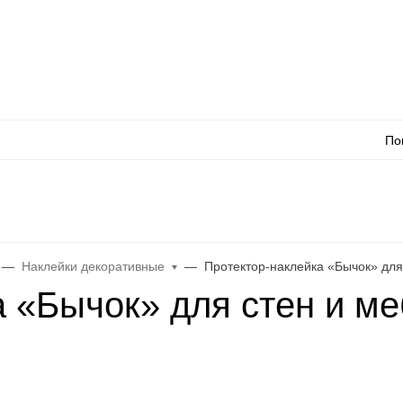
Оплата
Доставка
Акции
Как сделать заказ
Контакты
Каталог товаров
Оп
По
л
WhatsApp
Еще
Наклейки декоративные
Протектор-наклейка «Бычок» для
 «Бычок» для стен и ме