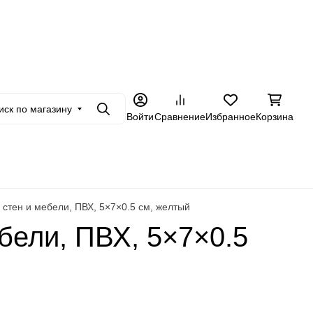
+7 962 228-23-89
товикам
Еще
иск по магазину
Поиск
Войти
Сравнение
Избранное
Корзина
 стен и мебели, ПВХ, 5×7×0.5 см, желтый
бели, ПВХ, 5×7×0.5