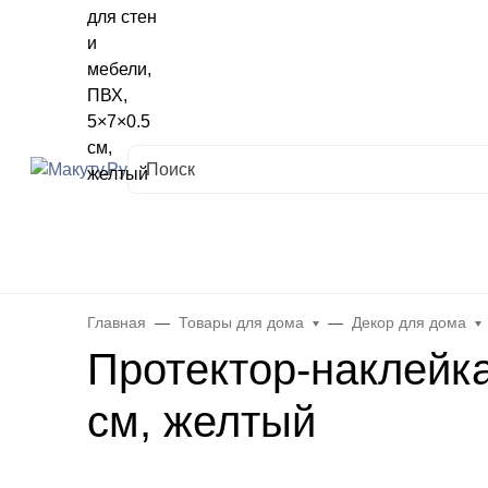
Хабаровск
✖
Хабаровск ваш город?
Да
Выбрать другой город
Каталог
Все товары
Новинки
Скидки
Telegram-кана
Главная
Товары для дома
Декор для дома
Протектор-наклейка
см, желтый