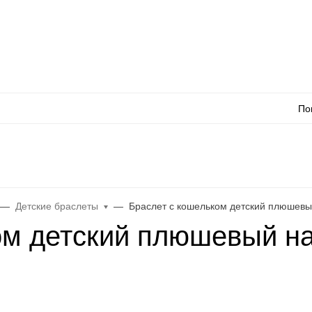
Оплата
Доставка
Акции
Как сделать заказ
Контакты
Каталог товаро
По
л
WhatsApp
Еще
Детские браслеты
Браслет с кошельком детский плюшевы
ом детский плюшевый на