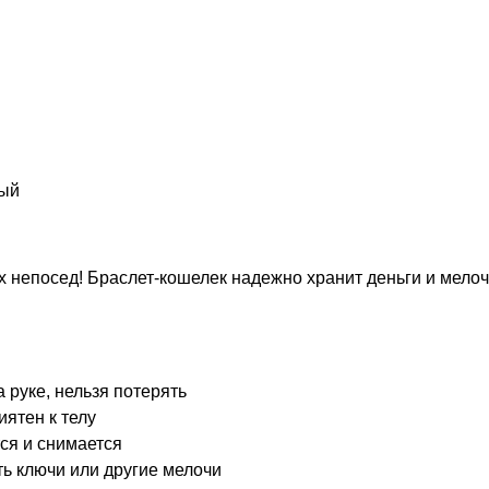
ный
 непосед! Браслет-кошелек надежно хранит деньги и мелоч
 руке, нельзя потерять
иятен к телу
ся и снимается
ь ключи или другие мелочи