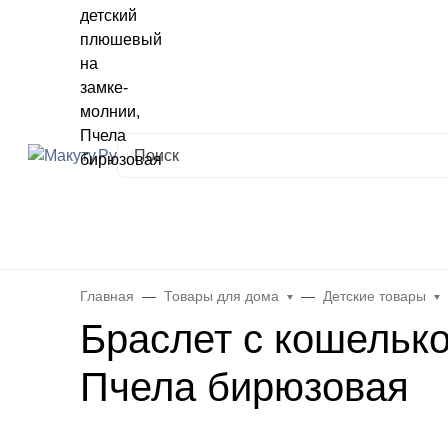
Хабаровск
✖
Хабаровск ваш город?
Да
Выбрать другой город
Каталог
Все товары
Новинки
Скидки
Telegram-кана
Главная
Товары для дома
Детские товары
Браслет с кошельк
Пчела бирюзовая