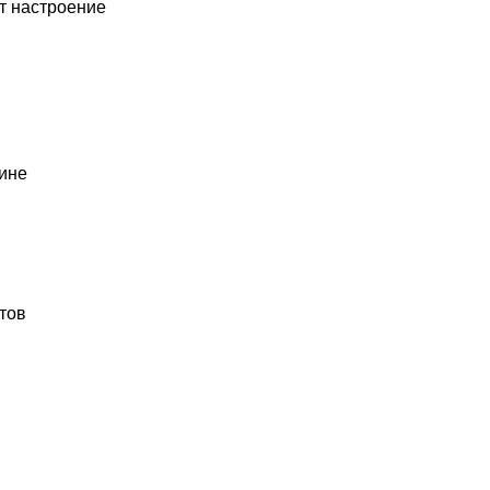
т настроение
ине
тов