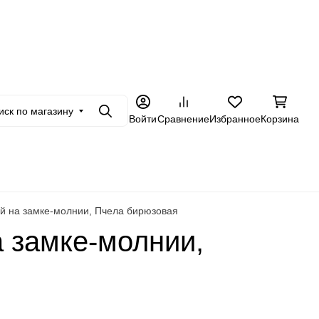
+7 962 228-23-89
в
Оптовикам
Еще
иск по магазину
Поиск
Войти
Сравнение
Избранное
Корзина
й на замке-молнии, Пчела бирюзовая
 замке-молнии,