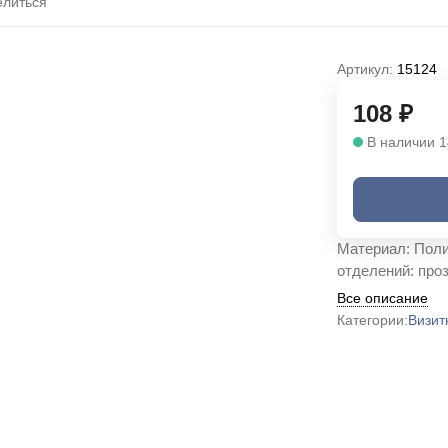
литься
Артикул:
15124
108
₽
В наличии 1
Материал: Поли
отделений: проз
Все описание
Категории:
Визит