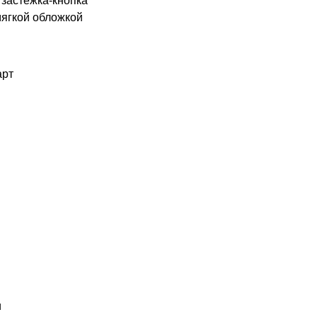
застежка-кнопка
мягкой обложкой
арт
и