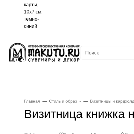
Хабаровск
✖
Хабаровск ваш город?
Да
Выбрать другой город
Каталог
Все товары
Новинки
Скидки
Telegram-кана
Главная
Стиль и образ
Визитницы и кардхол
Визитница книжка н