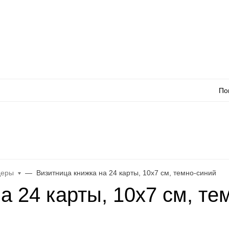
Оплата
Доставка
Акции
Как сделать заказ
Контакты
Каталог товаров
Оп
По
л
WhatsApp
Еще
деры
Визитница книжка на 24 карты, 10x7 см, темно-синий
а 24 карты, 10x7 см, те