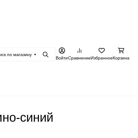
+7 962 228-23-89
товикам
Еще
иск по магазину
Поиск
Войти
Сравнение
Избранное
Корзина
мно-синий