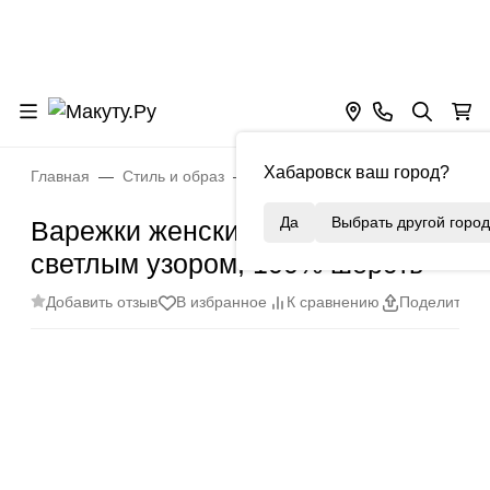
Хабаровск ваш город?
Главная
Стиль и образ
Шерсть
Варежки женские, б
Да
Выбрать другой город
Варежки женские, бежевые со
светлым узором, 100% шерсть
Добавить отзыв
В избранное
К сравнению
Поделиться