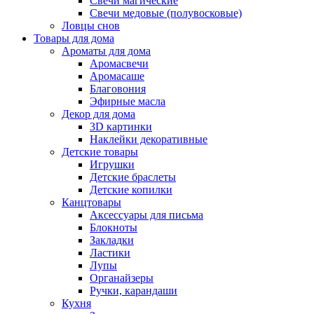
Свечи магические
Свечи медовые (полувосковые)
Ловцы снов
Товары для дома
Ароматы для дома
Аромасвечи
Аромасаше
Благовония
Эфирные масла
Декор для дома
3D картинки
Наклейки декоративные
Детские товары
Игрушки
Детские браслеты
Детские копилки
Канцтовары
Аксессуары для письма
Блокноты
Закладки
Ластики
Лупы
Органайзеры
Ручки, карандаши
Кухня