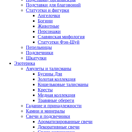
Подставки для благовоний
Статуэтки и фигурки
Ангелочки
Богини
Животные
Персонажи
Славянская мифология
Статуэтки Фэн-Шуй
Пепельницы
Подсвечники
Шкатулки
Эзотерика
Амулеты и талисманы
Бусины Дзи
Золотая коллекция
Кошельковые талисманы
Кресты
Медная коллекция
Травяные обереги
Гадание и принадлежности
Камни и минералы
Свечи и подсвечники
Ароматизированные свечи
Декоративные свечи