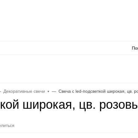
Оплата
Доставка
Акции
Как сделать заказ
Контакты
Каталог товаров
Оп
По
л
WhatsApp
Еще
Декоративные свечи
Свеча с led-подсветкой широкая, цв. 
ткой широкая, цв. розов
литься