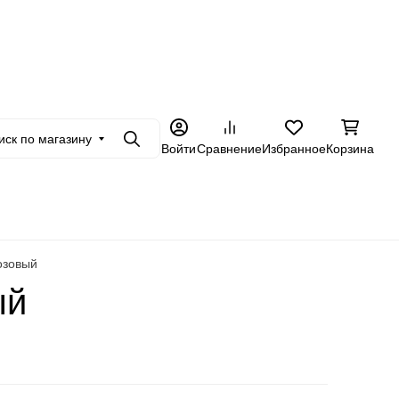
+7 962 228-23-89
товикам
Еще
иск по магазину
Поиск
Войти
Сравнение
Избранное
Корзина
розовый
ый