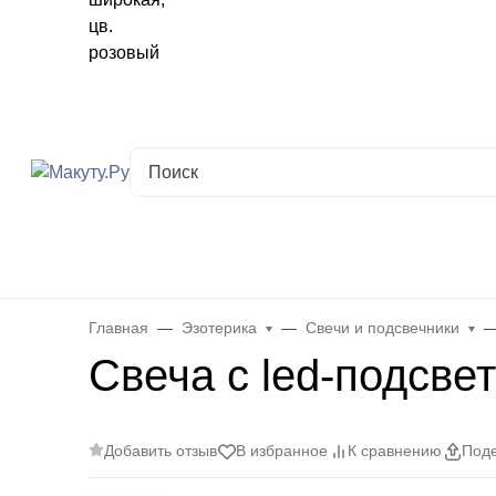
Хабаровск
✖
Хабаровск ваш город?
Да
Выбрать другой город
Каталог
Все товары
Новинки
Скидки
Telegram-кана
Главная
Эзотерика
Свечи и подсвечники
Свеча с led-подсве
Добавить отзыв
В избранное
К сравнению
Поде