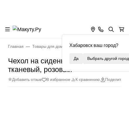
Хабаровск ваш город?
Главная
Товары для дома
Уборка и организация прост
Да
Выбрать другой город
Чехол на сиденье унитаза
тканевый, розовый
Добавить отзыв
В избранное
К сравнению
Поделиться