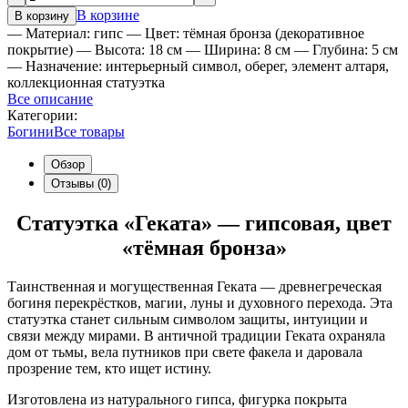
В корзине
В корзину
— Материал: гипс — Цвет: тёмная бронза (декоративное
покрытие) — Высота: 18 см — Ширина: 8 см — Глубина: 5 см
— Назначение: интерьерный символ, оберег, элемент алтаря,
коллекционная статуэтка
Все описание
Категории:
Богини
Все товары
Обзор
Отзывы (0)
Статуэтка «Геката» — гипсовая, цвет
«тёмная бронза»
Таинственная и могущественная Геката — древнегреческая
богиня перекрёстков, магии, луны и духовного перехода. Эта
статуэтка станет сильным символом защиты, интуиции и
связи между мирами. В античной традиции Геката охраняла
дом от тьмы, вела путников при свете факела и даровала
прозрение тем, кто ищет истину.
Изготовлена из
натурального гипса
, фигурка покрыта