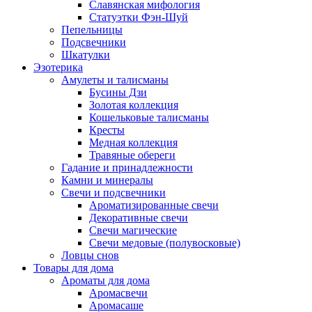
Славянская мифология
Статуэтки Фэн-Шуй
Пепельницы
Подсвечники
Шкатулки
Эзотерика
Амулеты и талисманы
Бусины Дзи
Золотая коллекция
Кошельковые талисманы
Кресты
Медная коллекция
Травяные обереги
Гадание и принадлежности
Камни и минералы
Свечи и подсвечники
Ароматизированные свечи
Декоративные свечи
Свечи магические
Свечи медовые (полувосковые)
Ловцы снов
Товары для дома
Ароматы для дома
Аромасвечи
Аромасаше