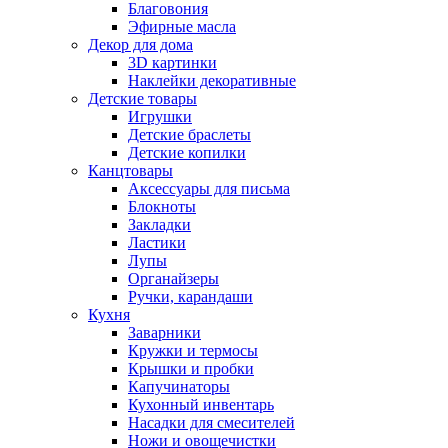
Благовония
Эфирные масла
Декор для дома
3D картинки
Наклейки декоративные
Детские товары
Игрушки
Детские браслеты
Детские копилки
Канцтовары
Аксессуары для письма
Блокноты
Закладки
Ластики
Лупы
Органайзеры
Ручки, карандаши
Кухня
Заварники
Кружки и термосы
Крышки и пробки
Капучинаторы
Кухонный инвентарь
Насадки для смесителей
Ножи и овощечистки