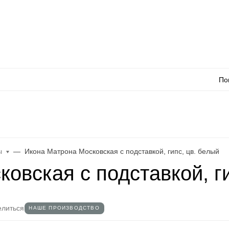
Оплата
Доставка
Акции
Как сделать заказ
Контакты
Каталог товаро
По
л
WhatsApp
Еще
ы
Икона Матрона Московская с подставкой, гипс, цв. белый
овская с подставкой, ги
литься
НАШЕ ПРОИЗВОДСТВО