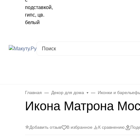
Хабаровск
✖
Хабаровск ваш город?
Да
Выбрать другой город
Каталог
Все товары
Новинки
Скидки
Telegram-кана
Главная
Декор для дома
Иконки и барельеф
Икона Матрона Моск
Добавить отзыв
В избранное
К сравнению
Поде