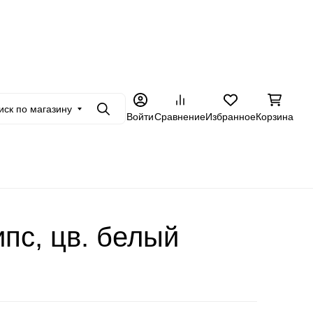
+7 962 228-23-89
в
Оптовикам
Еще
иск по магазину
Поиск
Войти
Сравнение
Избранное
Корзина
пс, цв. белый