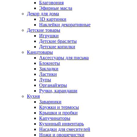
Благовония
Эфирные масла
Декор для дома
3D картинки
Наклейки декоративные
Детские товары
Игрушки
Детские браслеты
Детские копилки
Канцтовары
Аксессуары для письма
Блокноты
Закладки
Ластики
Лупы
Органайзеры
Ручки, карандаши
Кухня
Заварники
Кружки и термосы
Крышки и пробки
Капучинаторы
Кухонный инвентарь
Насадки для смесителей
Ножи и овощечистки