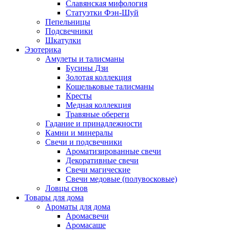
Славянская мифология
Статуэтки Фэн-Шуй
Пепельницы
Подсвечники
Шкатулки
Эзотерика
Амулеты и талисманы
Бусины Дзи
Золотая коллекция
Кошельковые талисманы
Кресты
Медная коллекция
Травяные обереги
Гадание и принадлежности
Камни и минералы
Свечи и подсвечники
Ароматизированные свечи
Декоративные свечи
Свечи магические
Свечи медовые (полувосковые)
Ловцы снов
Товары для дома
Ароматы для дома
Аромасвечи
Аромасаше