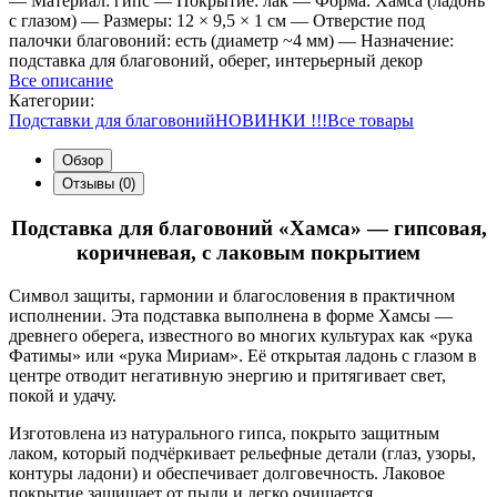
— Материал: гипс — Покрытие: лак — Форма: Хамса (ладонь
с глазом) — Размеры: 12 × 9,5 × 1 см — Отверстие под
палочки благовоний: есть (диаметр ~4 мм) — Назначение:
подставка для благовоний, оберег, интерьерный декор
Все описание
Категории:
Подставки для благовоний
НОВИНКИ !!!
Все товары
Обзор
Отзывы (0)
Подставка для благовоний «Хамса» — гипсовая,
коричневая, с лаковым покрытием
Символ защиты, гармонии и благословения в практичном
исполнении. Эта подставка выполнена в форме
Хамсы
—
древнего оберега, известного во многих культурах как «рука
Фатимы» или «рука Мириам». Её открытая ладонь с глазом в
центре отводит негативную энергию и притягивает свет,
покой и удачу.
Изготовлена из
натурального гипса,
покрыто
защитным
лаком
, который подчёркивает рельефные детали (глаз, узоры,
контуры ладони) и обеспечивает долговечность. Лаковое
покрытие защищает от пыли и легко очищается.