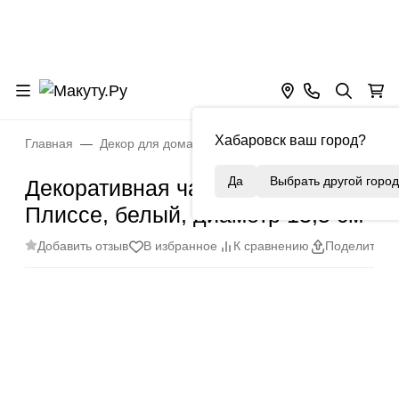
Хабаровск ваш город?
Главная
Декор для дома
Подставки, органайзеры
Д
Да
Выбрать другой город
Декоративная чаша из гипса
Плиссе, белый, диаметр 13,5 см
Добавить отзыв
В избранное
К сравнению
Поделиться