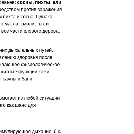
ревьев:
сосны
,
пихты
,
ели
.
редством против заражения
м пихта и сосна. Однако,
го масла, смолистых и
все части елового дерева.
них дыхательных путей,
овлению здоровья после
ливающее физиологическое
ащитные функции кожи,
 сауны и бани.
омогает из любой ситуации
его как шанс для
тимулирующая дыхание: 6 к.