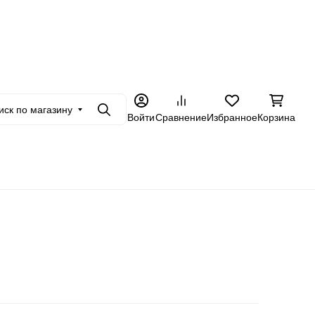
+7 962 228-23-89
товикам
Еще
иск по магазину
Поиск
Войти
Сравнение
Избранное
Корзина