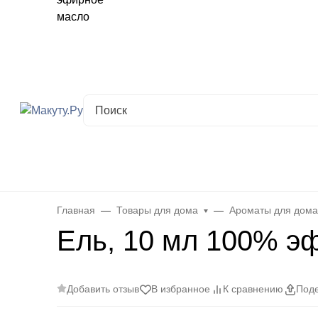
Хабаровск
✖
Хабаровск ваш город?
Да
Выбрать другой город
Каталог
Все товары
Новинки
Скидки
Telegram-кана
Главная
Товары для дома
Ароматы для дом
Ель, 10 мл 100% э
Добавить отзыв
В избранное
К сравнению
Поде