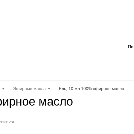
Оплата
Доставка
Акции
Как сделать заказ
Контакты
Каталог товаров
Оп
По
л
WhatsApp
Еще
а
Эфирные масла
Ель, 10 мл 100% эфирное масло
фирное масло
литься