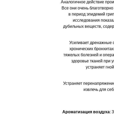
Аналогичное действие про
Все они очень благотворн
в период эпидемий гри
исследования показал
дубильных веществ, содер
Усиливает дренажные с
хронических бронхитах
тяжелых болезней и опер
здоровье тканей при 
устраняет гно
Устраняет перенапряжение
извлечь для себ
Ароматизация воздуха
: 