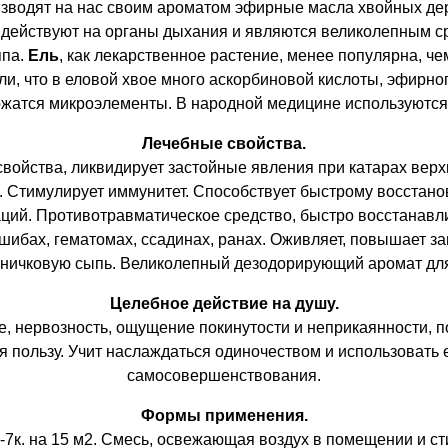
изводят на нас своим ароматом эфирные масла хвойных де
о действуют на органы дыхания и являются великолепным с
ппа.
Ель
, как лекарственное растение, менее популярна, че
и, что в еловой хвое много аскорбиновой кислоты, эфирно
жатся микроэлементы. В народной медицине используются 
Лечебные свойства.
войства, ликвидирует застойные явления при катарах верх
. Стимулирует иммунитет. Способствует быстрому восстан
аций. Противотравматическое средство, быстро восстанав
ушибах, гематомах, ссадинах, ранах. Оживляет, повышает з
йничковую сыпь. Великолепный дезодорирующий аромат для
Целебное действие на душу.
, нервозность, ощущение покинутости и неприкаянности, п
я пользу. Учит наслаждаться одиночеством и использовать 
самосовершенствования.
Формы применения.
3-7к. на 15 м2. Смесь, освежающая воздух в помещении и с