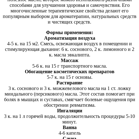
способами для улучшения здоровья и самочувствия. Его
многочисленные терапевтические свойства делают его
популярным выбором для ароматерапии, натуральных средств
и чистящих средств.
Формы применения:
Ароматизация воздуха
4-5 к. на 15 м2. Смесь, освежающая воздух в помещении и
стимулирующая дыхание: 6 к. соснового, 2 к. лимонного и 2
к. масла эвкалипта.
Массаж
5-6 к. на 15 г транспортного масла.
Обогащение косметических препаратов
5-7 к. на 15 г основы.
Растирание
3 к. соснового и 3 к. можжевелового масла на 1 ст. ложку
миндального (персикового) масла. Этот состав помогает при
болях в мышцах и суставах, смягчает болевые ощущения при
обострении ревматизма.
Ингаляции
3 к. на 1 л горячей воды, продолжительность процедуры 5-10
минут.
Ванна
4-6 капель
Сауна