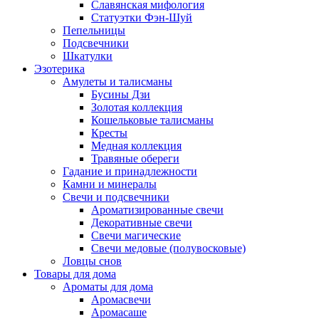
Славянская мифология
Статуэтки Фэн-Шуй
Пепельницы
Подсвечники
Шкатулки
Эзотерика
Амулеты и талисманы
Бусины Дзи
Золотая коллекция
Кошельковые талисманы
Кресты
Медная коллекция
Травяные обереги
Гадание и принадлежности
Камни и минералы
Свечи и подсвечники
Ароматизированные свечи
Декоративные свечи
Свечи магические
Свечи медовые (полувосковые)
Ловцы снов
Товары для дома
Ароматы для дома
Аромасвечи
Аромасаше