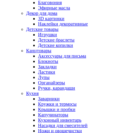
Благовония
Эфирные масла
Декор для дома
3D картинки
Наклейки декоративные
Детские товары
Игрушки
Детские браслеты
Детские копилки
Канцтовары
Аксессуары для письма
Блокноты
Закладки
Ластики
Лупы
Органайзеры
Ручки, карандаши
Кухня
Заварники
Кружки и термосы
Крышки и пробки
Капучинаторы
Кухонный инвентарь
Насадки для смесителей
Ножи и овощечистки