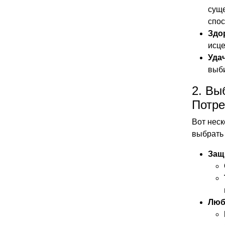
суще
спос
Здо
исце
Удач
выб
2. Вы
Потре
Вот неск
выбрать
Защ
Люб