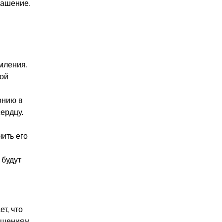
рашение.
мления.
ной
онию в
ердцу.
ить его
 будут
.
т, что
ущениям,