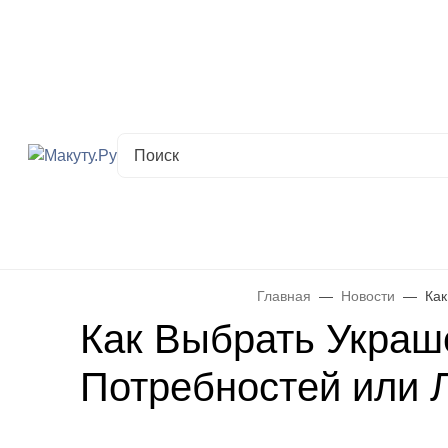
Хабаровск
✖
Хабаровск ваш город?
Да
Выбрать другой город
Каталог
Все товары
Новинки
Скидки
Telegram-кана
Главная
Новости
Как
Как Выбрать Украш
Потребностей или 