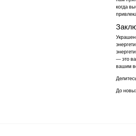
когда вы
привлека
Закл
Украшен
энергет
энергети
— это в
вашим в
Делитес
До новых