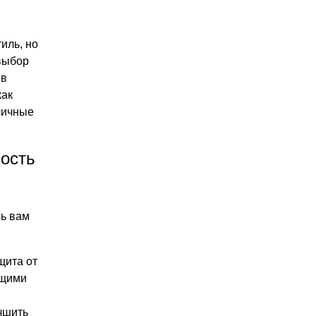
иль, но
выбор
 в
как
личные
ость
чь вам
щита от
ющими
чшить