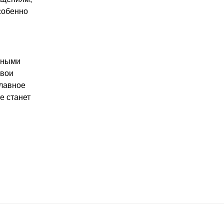
собенно
щными
свои
главное
е станет