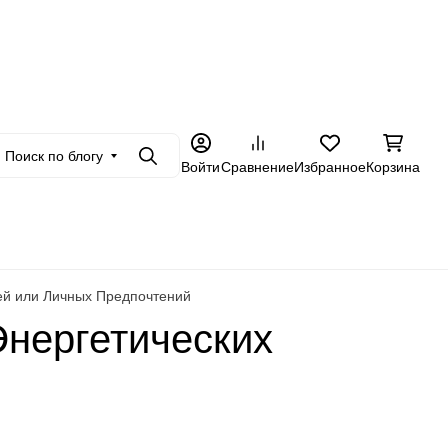
+7 962 228-23-89
в
Оптовикам
Еще
Поиск по блогу
Поиск
Войти
Сравнение
Избранное
Корзина
ей или Личных Предпочтений
Энергетических