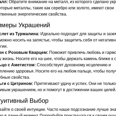
алл:
Обратите внимание на металл, из которого сделано ук
торые металлы, такие как серебро или золото, имеют свои
твенные энергетические свойства.
имеры Украшений
слет из Турмалина:
Идеально подходит для защиты и зазе
можно носить на запястье, чтобы защитить себя от негатив
гии.
он с Розовым Кварцем:
Поможет привлечь любовь и гарм
 жизнь. Носите его на шее, чтобы держать камень ближе к с
ьцо с Аметистом:
Способствует духовному исцелению и
плению здоровья. Носите его на любом пальце, чтобы получ
бные свойства.
ьги с Цитрином:
Притягивают удачу и успех. Они не только
ивым украшением, но и помогут в достижении ваших целей
туитивный Выбор
айте о своей интуиции. Часто наше подсознание лучше знае
но в данный момент. Попробуйте прислушаться к своим ощ