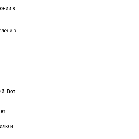
онии в
елению.
й. Вот
ает
илю и