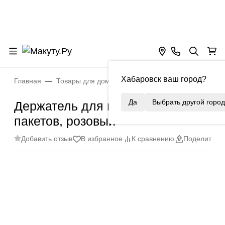
Хабаровск ваш город?
Главная
Товары для дома
Кухня
Организация кухн
Да
Выбрать другой город
Держатель для мусорных
пакетов, розовый
Добавить отзыв
В избранное
К сравнению
Поделиться